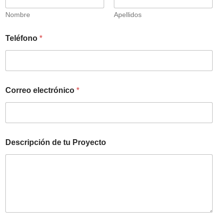
Nombre
Apellidos
Teléfono
*
d
Correo electrónico
*
e
d
e
e
l
e
Descripción de tu Proyecto
c
t
r
ó
n
i
c
o